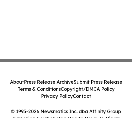
About
Press Release Archive
Submit Press Release
Terms & Conditions
Copyright/DMCA Policy
Privacy Policy
Contact
© 1995-2026 Newsmatics Inc. dba Affinity Group
Publishing & Uzbekistan Health News. All Rights
Reserved.