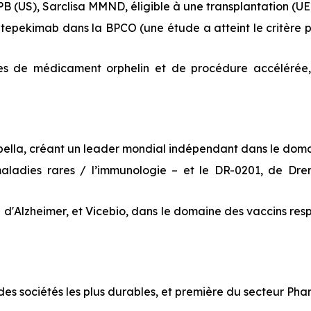
PB (US), Sarclisa MMND, éligible à une transplantation (U
: itepekimab dans la BPCO (une étude a atteint le critère 
lles de médicament orphelin et de procédure accélérée
Opella, créant un leader mondial indépendant dans le dom
es maladies rares / l’immunologie – et le DR-0201, de 
e d'Alzheimer, et Vicebio, dans le domaine des vaccins resp
es sociétés les plus durables, et première du secteur Ph