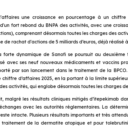
 d'affaires une croissance en pourcentage à un chiffr
d'un fort rebond du BNPA des activités, avec une croiss
ctions), comprenant désormais toutes les charges des act
e rachat d'actions de 5 milliards d’euros, déjà réalisé à
a forte dynamique de Sanofi se poursuit au deuxième t
alisé avec ses neuf nouveaux médicaments et vaccins pro
porté par son lancement dans le traitement de la BPCO
chiffre d’affaires 2025, en la portant à la limite supéri
es activités, qui englobe désormais toutes les charges d
t, malgré les résultats cliniques mitigés d’itepekimab d
 échanges avec les autorités réglementaires. La détermi
te intacte. Plusieurs résultats importants et très atten
traitement de la dermatite atopique et pour tolebrutini