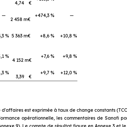
4,74 €
—
+474,3 %
—
2 458 m€
,3 %
5 363 m€
+8,6 %
+10,8 %
,1 %
+7,6 %
+9,8 %
4 152 m€
,3 %
+9,7 %
+12,0 %
3,39 €
e d'affaires est exprimée à taux de change constants (TCC) 
ance opérationnelle, les commentaires de Sanofi porten
 Annexe 9). Le compte de résultat figure en Annexe 3 et l