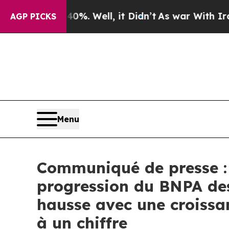
40%. Well, it Didn’t
As war With Iran Drove oil
AGP PICKS
Menu
Communiqué de presse : T
progression du BNPA des 
hausse avec une croissa
à un chiffre