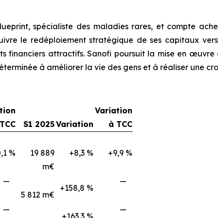
 Blueprint, spécialiste des maladies rares, et compte achev
uivre le redéploiement stratégique de ses capitaux vers 
s financiers attractifs. Sanofi poursuit la mise en œuvre
, déterminée à améliorer la vie des gens et à réaliser une 
tion
Variation
 TCC
S1 2025
Variation
à TCC
,1 %
19 889
+8,3 %
+9,9 %
m€
—
—
+158,8 %
5 812 m€
—
—
+163,3 %