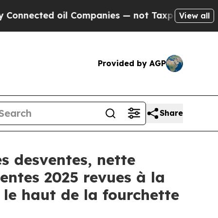
d oil Companies — not Taxpayers — the Chance to
View all
Provided by AGP
Share
s desventes, nette
entes 2025 revues à la
le haut de la fourchette