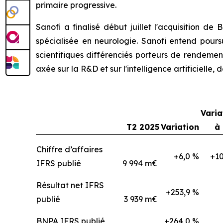
primaire progressive.
Sanofi a finalisé début juillet l'acquisition de
spécialisée en neurologie. Sanofi entend pours
scientifiques différenciés porteurs de rendement
axée sur la R&D et sur l'intelligence artificielle
Varia
T2 2025
Variation
à
Chiffre d’affaires
+6,0 %
+10
IFRS publié
9 994 m€
Résultat net IFRS
+253,9 %
publié
3 939 m€
BNPA IFRS publié
+264,0 %